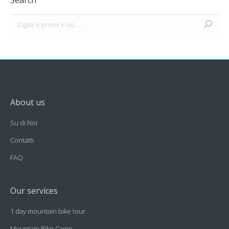
Search
Search:
About us
Su di Noi
Contatti
FAQ
Our services
1 day mountain bike tour
Mountain Bike Camp